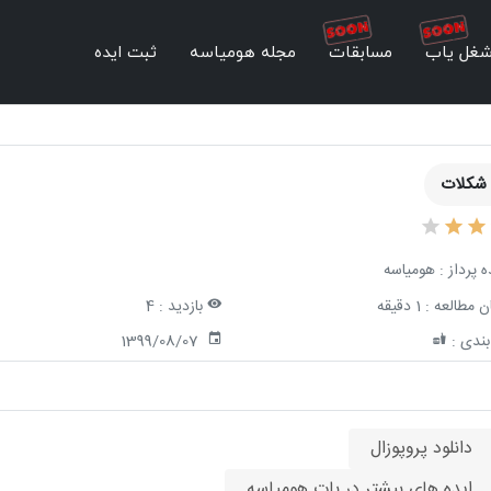
غل یاب
مسابقات
مجله هومیاسه
ثبت ایده
 شکلات
ه پرداز :
هومیاسه
ن مطالعه :
1 دقیقه
بازدید :
4
ندی :
1399/08/07
دانلود پروپوزال
ایده های بیشتر در بات هومیاسه