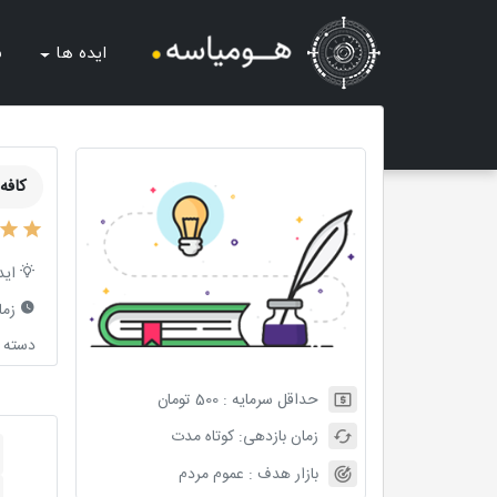
ایده ها
ش
کافه
اید
زما
دسته ب
حداقل سرمایه :
500
تومان
زمان بازدهی:
کوتاه مدت
بازار هدف :
عموم مردم