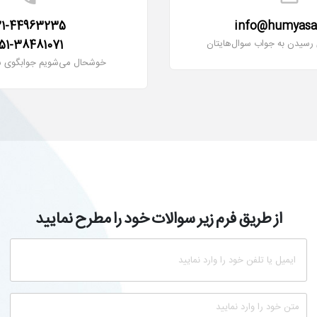
21-44963235
info@humyas
ی رسیدن به جواب سوال‌هایتان
51-38481071
خوشحال می‌شویم جوابگوی سو
از طریق فرم زیر سوالات خود را مطرح نمایید