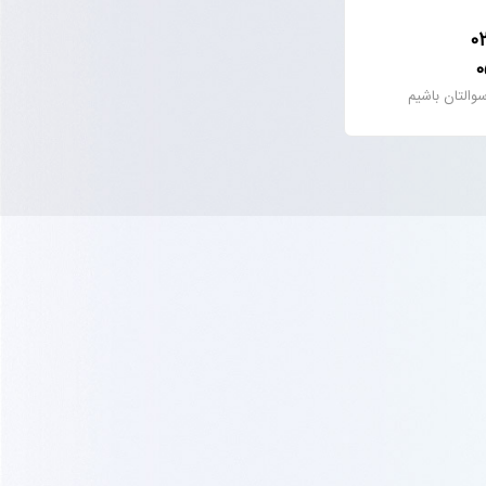
0
0
التان باشیم