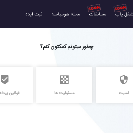
غل یاب
مسابقات
مجله هومیاسه
ثبت ایده
چطور میتونم کمکتون کنم؟
امنیت
مسئولیت ها
قوانین پردا