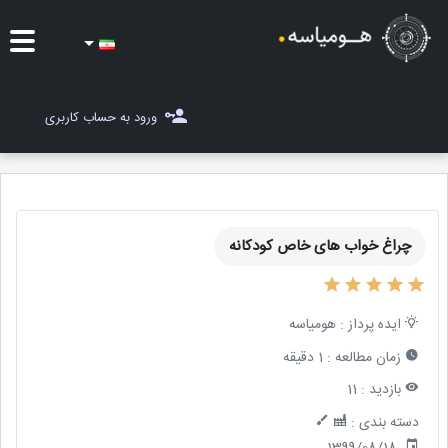
ایده ها
ورود به حساب کاربری
شغل یاب
مسابقات
چراغ خواب های خاص کودکانه
مجله هومیاسه
ثبت ایده
ایده پرداز :
هومیاسه
زمان مطالعه :
1 دقیقه
بازدید :
11
دسته بندی :
1399/08/18