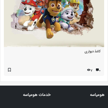
کاغذ دیواری
7
۰
هومیاسه
خدمات هومیاسه