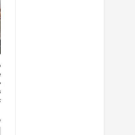
و
ب
ف
ت
ک
ب