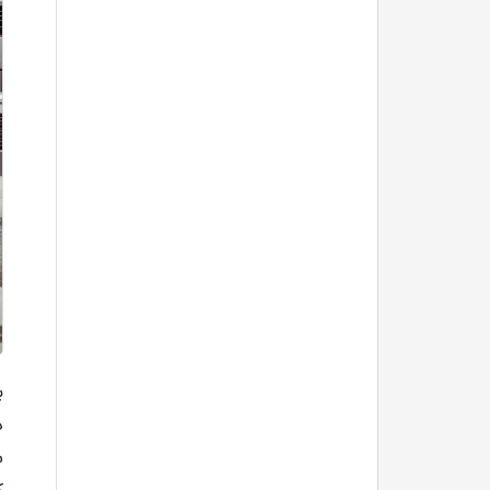
ب
د
س