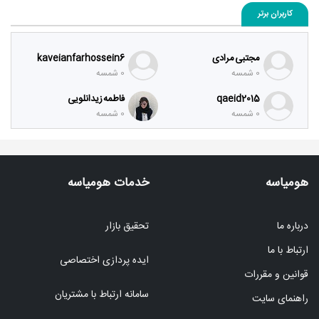
کاربران برتر
مجتبی مرادی
kaveianfarhossein6
0 شمسه
0 شمسه
qaeid2015
فاطمه زیدانلویی
0 شمسه
0 شمسه
هومیاسه
خدمات هومیاسه
درباره ما
تحقیق بازار
ارتباط با ما
ایده پردازی اختصاصی
قوانین و مقررات
سامانه ارتباط با مشتریان
راهنمای سایت