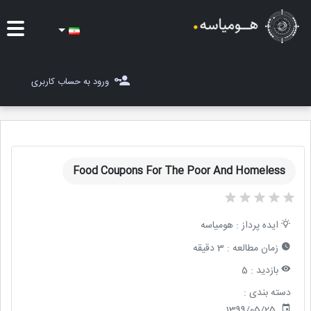
ایده ها
ورود به حساب کاربری
شغل یاب
مسابقات
Food Coupons For The Poor And Homeless
مجله هومیاسه
ثبت ایده
ایده پرداز :
هومیاسه
زمان مطالعه :
3 دقیقه
بازدید :
5
دسته بندی :
1399/05/25