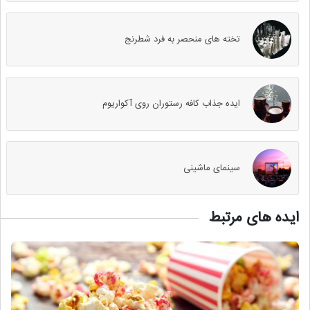
تخته های منحصر به فرد شطرنج
ایده جذاب کافه رستوران روی آکواریوم
سینمای ماشینی
ایده های مرتبط