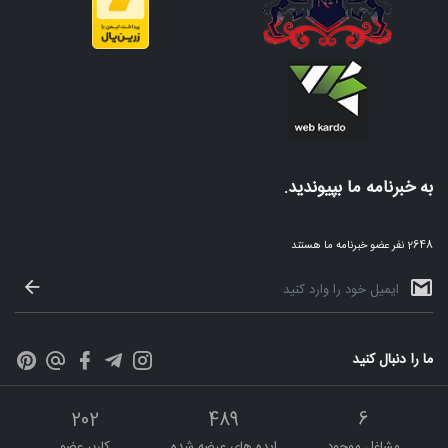
به خبرنامه ما بپیوندید.
2648 نفر عضو خبرنامه ما هستند
ما را دنبال کنید
202
489
6
مشاغل موجود
ایده های عرضه شده
کاربر عضو