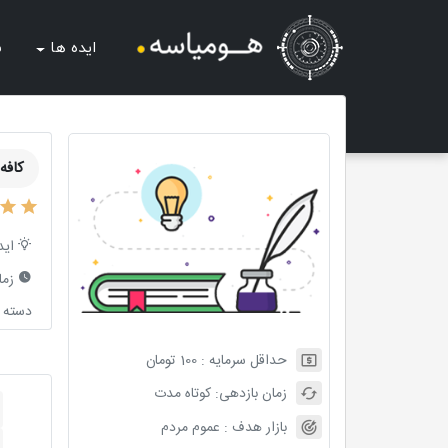
ایده ها
ش
کافه 
اید
زما
دسته ب
حداقل سرمایه :
100
تومان
زمان بازدهی:
کوتاه مدت
بازار هدف :
عموم مردم