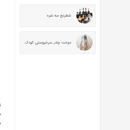
شطرنج سه نفره
دوخت چادر سرخپوستی کودک
ت
س
و