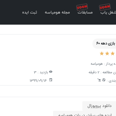
غل یاب
مسابقات
مجله هومیاسه
ثبت ایده
بازی دهه ۶۰
ه پرداز :
هومیاسه
ن مطالعه :
2 دقیقه
بازدید :
3
ندی :
1399/09/16
دانلود پروپوزال
ایده های بیشتر در بات هومیاسه