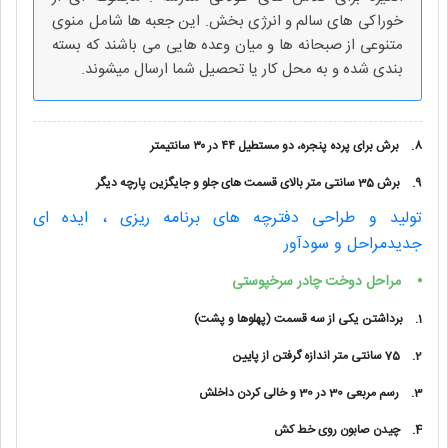
خوراکی های سالم و انرژی بخش. این جعبه ها شامل منوی
متنوعی از صبحانه ها و میان وعده هایی می باشند که بسته
بندی شده و به محل کار یا تحصیل شما ارسال میشوند.
8.
برش برای پرده پنجره، دو مستطیل ۴۴ در ۳۰ سانتیمتر
9.
برش 35 سانتی متر بالای قسمت های جلو و جایگزین پارچه دیگر
تولید و طراحی دفترچه های برنامه ریزی ، ایده ای
جدیدمراحل و سودآور
⦁
مراحل دوخت چادر سرخپوستی
1.
برداشتن یکی از سه قسمت (پهلوها و پشت)
2.
75 سانتی متر اندازه گرفتن از پایین
3.
رسم مربعی 30 در 30 و خالی کردن داخلش
4.
چیدن صابون روی خط کش