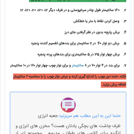
2.
160 سانتیمتر طول چادر سرخپوستی و در طرف دیگر 12، 120، 20، 120، 12
3.
وصل کردن نقاط با متر یا خطکش
4.
برش پارچه بدون در نظر گرفتن جای درز
5.
برش دو نوار 40 در 7 سانتیمتر برای بندهای تقسیم کننده پنجره
6.
برش چهار نوار 35 در 5 سانتیمتری برای بندهای پرده پنجره
7.
برای بند در ۴ نوار ۷۰ در ۸
سانتیمتر
و برای نوار چوب چهار نوار ۱۷۰ در ۱۰ سانتیمتر
نکته: حتما دور چوب را اندازه گیری کرده و عرض نوار چوب را با محاسبه ۲ سانتیمتر
اضافه برش بزنید.
حتما این به این مطلب هم سربزنید:
جعبه انرژی
ظرف چاشت های بچگی یادتان هست؟ مخزن های انرژی و
انگیزه برای کلاس های طولانی مدرسه . مجموعه ای از