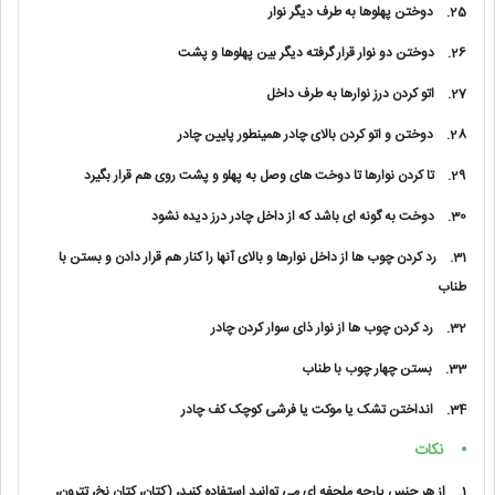
25.
دوختن پهلوها به طرف دیگر نوار
26.
دوختن دو نوار قرار گرفته دیگر بین پهلوها و پشت
27.
اتو کردن درز نوارها به طرف داخل
28.
دوختن و اتو کردن بالای چادر همینطور پایین چادر
29.
تا کردن نوارها تا دوخت های وصل به پهلو و پشت روی هم قرار بگیرد
30.
دوخت به گونه ای باشد که از داخل چادر درز دیده نشود
31.
رد کردن چوب ها از داخل نوارها و بالای آنها را کنار هم قرار دادن و بستن با
طناب
32.
رد کردن چوب ها از نوار ذای سوار کردن چادر
33.
بستن چهار چوب با طناب
34.
انداختن تشک یا موکت یا فرشی کوچک کف چادر
⦁
نکات
1.
از هر جنس پارچه ملحفه ای می توانید استفاده کنید، (کتان، کتان نخ، تترون،