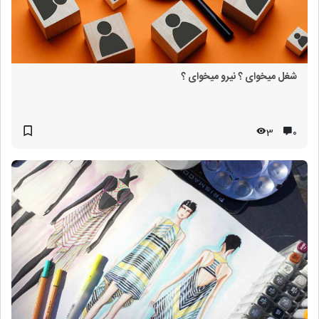
شغل میخوای ؟ نیرو میخوای ؟
3
۰