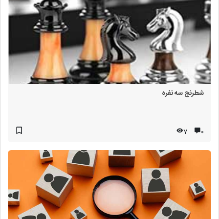
شطرنج سه نفره
7
۰