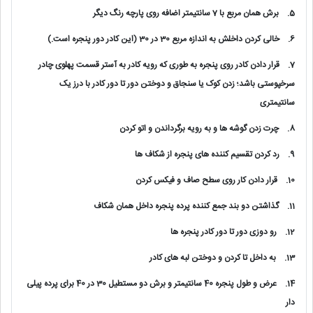
5.
برش همان مربع با 7 سانتیمتر اضافه روی پارچه رنگ دیگر
6.
خالی کردن داخلش به اندازه مربع 30 در 30 (این کادر دور پنجره است.)
7.
قرار دادن کادر روی پنجره به طوری که رویه کادر به آستر قسمت پهلوی چادر
سرخپوستی باشد؛ زدن کوک یا سنجاق و دوختن دور تا دور کادر با درز یک
سانتیمتری
8.
چرت زدن گوشه ها و به رویه برگرداندن و اتو کردن
9.
رد کردن تقسیم کننده های پنجره از شکاف ها
10.
قرار دادن کار روی سطح صاف و فیکس کردن
11.
گذاشتن دو بند جمع کننده پرده پنجره داخل همان شکاف
12.
رو دوزی دور تا دور کادر پنجره ها
13.
به داخل تا کردن و دوختن لبه های کادر
14.
عرض و طول پنجره 40 سانتیمتر و برش دو مستطیل 30 در 40 برای پرده پیلی
دار