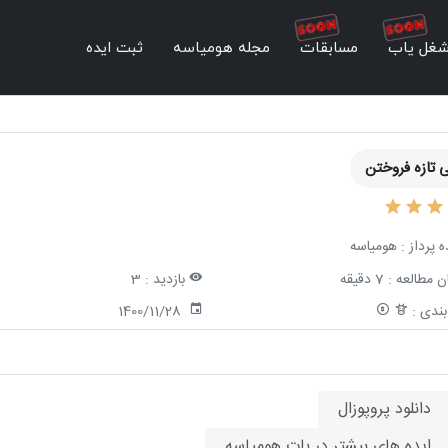
غل یاب
مسابقات
مجله هومیاسه
ثبت ایده
 تازه فروختن
ه پرداز :
هومیاسه
ن مطالعه :
7 دقیقه
بازدید :
3
ندی :
1400/11/28
دانلود پروپوزال
ایده های بیشتر در بات هومیاسه