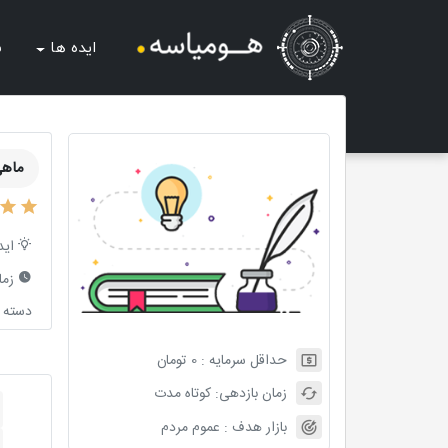
ایده ها
ش
ماهی
اید
زما
دسته ب
حداقل سرمایه :
0
تومان
زمان بازدهی:
کوتاه مدت
بازار هدف :
عموم مردم