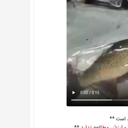
د است **
ارزش مطالعه ندارد