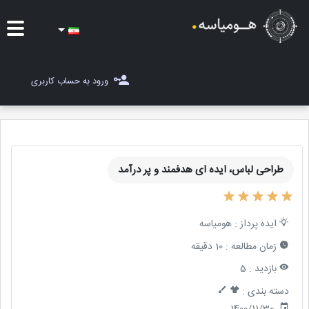
ایده ها
ورود به حساب کاربری
شغل یاب
مسابقات
طراحی لباس، ایده ای هدفمند و پر درآمد
مجله هومیاسه
ثبت ایده
ایده پرداز :
هومیاسه
زمان مطالعه :
10 دقیقه
بازدید :
5
دسته بندی :
1400/11/30