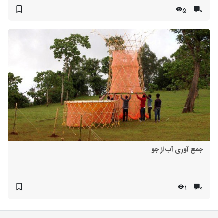
5
۰
جمع آوری آب از جو
1
۰