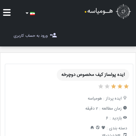
ایده ها
ورود به حساب کاربری
شغل یاب
مسابقات
ایده پولساز کیف مخصوص دوچرخه
مجله هومیاسه
ثبت ایده
ایده پرداز :
هومیاسه
زمان مطالعه :
2 دقیقه
بازدید :
6
دسته بندی :
1401/01/24