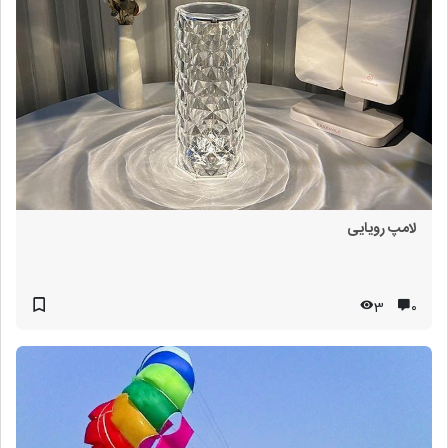
لامپ رویایی
3
۰