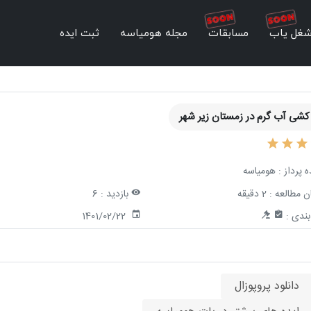
غل یاب
مسابقات
مجله هومیاسه
ثبت ایده
 کشی آب گرم در زمستان زیر شهر
ه پرداز :
هومیاسه
ن مطالعه :
2 دقیقه
بازدید :
6
ندی :
1401/02/22
دانلود پروپوزال