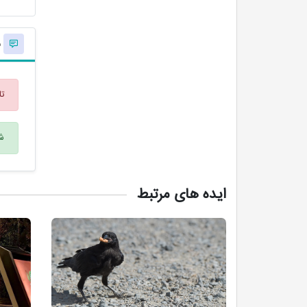
ن
تا
شم
ایده های مرتبط