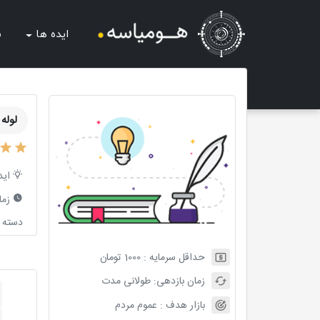
ایده ها
ش
لوله
اید
زما
دسته ب
حداقل سرمایه :
1000
تومان
زمان بازدهی:
طولانی مدت
بازار هدف :
عموم مردم