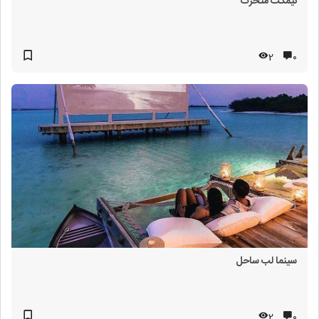
نیمکت متحرک
2
۰
سینما لب ساحل
2
۰