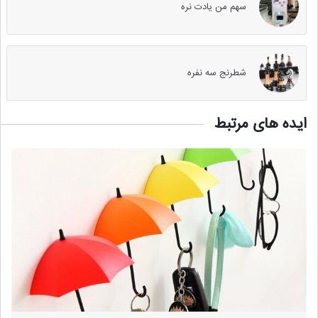
سهم من یادت نره
شطرنج سه نفره
ایده های مرتبط