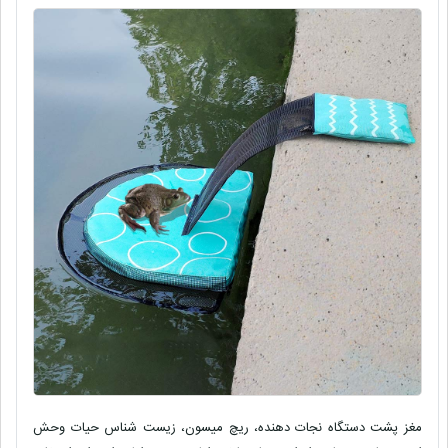
مغز پشت دستگاه نجات دهنده، ریچ میسون، زیست شناس حیات وحش