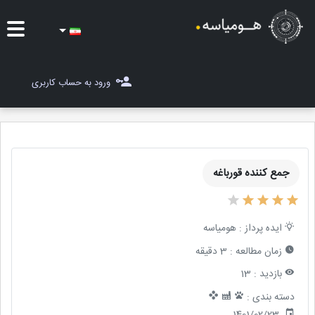
ایده ها
ورود به حساب کاربری
شغل یاب
مسابقات
جمع کننده قورباغه
مجله هومیاسه
ثبت ایده
ایده پرداز :
هومیاسه
زمان مطالعه :
3 دقیقه
بازدید :
13
دسته بندی :
1401/02/23