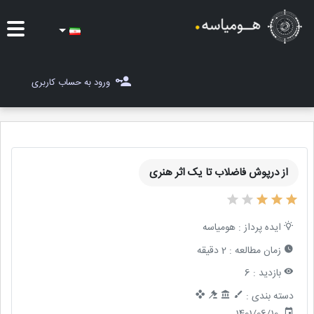
ایده ها
ورود به حساب کاربری
شغل یاب
مسابقات
از درپوش فاضلاب تا یک اثر هنری
مجله هومیاسه
ثبت ایده
ایده پرداز :
هومیاسه
زمان مطالعه :
2 دقیقه
بازدید :
6
دسته بندی :
1401/06/10