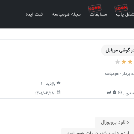
غل یاب
مسابقات
مجله هومیاسه
ثبت ایده
ر گوشی موبایل
ه پرداز :
هومیاسه
بازدید :
1
ندی :
1401/06/18
دانلود پروپوزال
ایده های بیشتر در بات هومیاسه