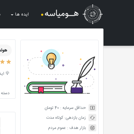
ایده ها
ش
هولد
اید
دسته ب
حداقل سرمایه :
40
تومان
زمان بازدهی:
کوتاه مدت
بازار هدف :
عموم مردم