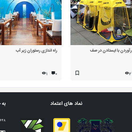
رآوردن با ایستادن در صف
راه اندازی رستوران زیر آب
1
۰
2
نماد های اعتماد
به 
2648 نفر عضو خبرنامه م