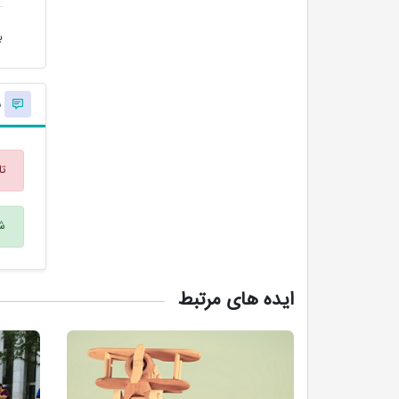
ب
ن
تا
شم
ایده های مرتبط