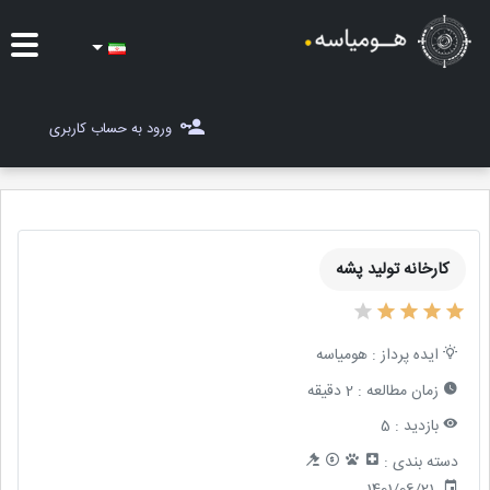
ایده ها
ورود به حساب کاربری
شغل یاب
مسابقات
کارخانه تولید پشه
مجله هومیاسه
ثبت ایده
ایده پرداز :
هومیاسه
زمان مطالعه :
2 دقیقه
بازدید :
5
دسته بندی :
1401/06/21