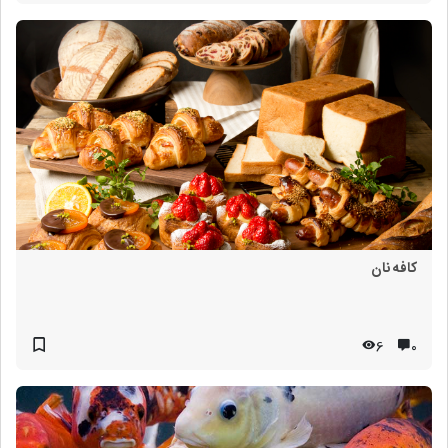
کافه نان
6
۰