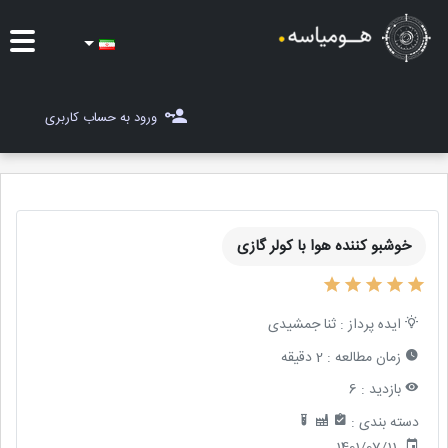
ایده ها
ورود به حساب کاربری
شغل یاب
مسابقات
خوشبو کننده هوا با کولر گازی
مجله هومیاسه
ثبت ایده
ایده پرداز :
ثنا جمشیدی
زمان مطالعه :
2 دقیقه
بازدید :
6
دسته بندی :
1401/07/11