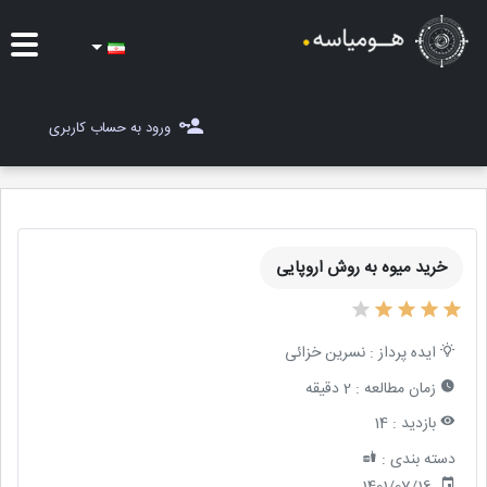
ایده ها
ورود به حساب کاربری
شغل یاب
مسابقات
خرید میوه به روش اروپایی
مجله هومیاسه
ثبت ایده
ایده پرداز :
نسرین خزائی
زمان مطالعه :
2 دقیقه
بازدید :
14
دسته بندی :
1401/07/16