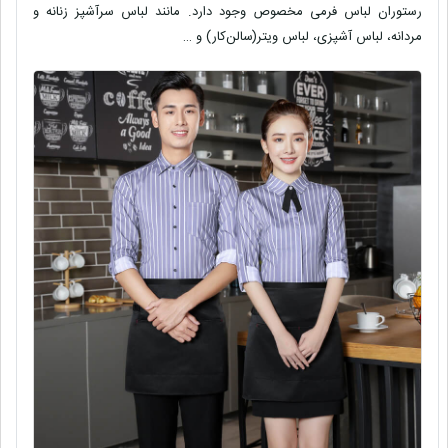
رستوران لباس فرمی مخصوص وجود دارد. مانند لباس سرآشپز زنانه و
مردانه، لباس آشپزی، لباس ویتر(سالن‌کار) و …