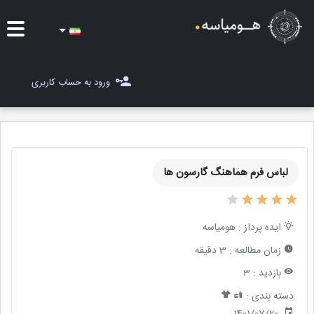
ایده ها
ورود به حساب کاربری
شغل یاب
مسابقات
لباس فرم هماهنگ گارسون ها
مجله هومیاسه
ثبت ایده
ایده پرداز :
هومیاسه
زمان مطالعه :
3 دقیقه
بازدید :
3
دسته بندی :
1401/07/20