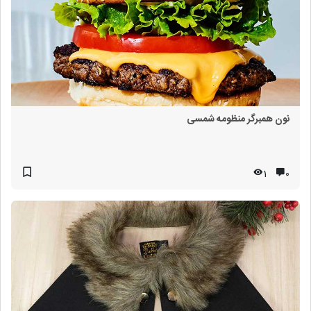
نون همبرگر منظومه شمسی
1
۰