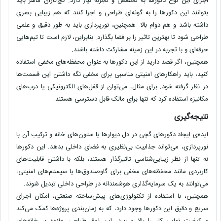
اجرای این نوع دکورها به
تخصص و تجربه
نیاز دارد.
گچ‌کاران ماهر
باید
بتوانند این دکورها را به گونه‌ای طراحی و اجرا کنند که هم
زیبایی بصری
داشته باشد و هم
دوام بالا
. همچنین، نورپردازی باید به طور دقیق و
علمی
طراحی شود تا بهترین تاثیر را بر فضا بگذارد. بنابراین، لازم است تا تیم‌هایی
حرفه‌ای و با تجربه در این زمینه
مشارکت
داشته باشند.
همچنین، اگر قصد دارید از این دکورها به عنوان
محفظه‌های مخفی
استفاده
کنید، باید
راهکارهای امنیتی
مناسبی برای مخفی نگه داشتن این قسمت‌ها
در نظر گرفته شود. برای مثال، می‌توان از
قفل‌های الکترونیکی
یا
درب‌های
مکانیزه
استفاده کرد که تنها برای مالک قابل دسترسی هستند.
نتیجه‌گیری
ایده‌ی ایجاد
دکورهای گچی
در دل دیوارها یا ستون‌های خانه و ترکیب آن با
نورپردازی
، می‌تواند
جذابیت بی‌نظیری
به فضای داخلی بدهد. این دکورها
نه تنها از نظر زیبایی‌شناسی تاثیرگذار هستند، بلکه با داشتن قابلیت‌های
کاربردی
مانند محفظه‌های مخفی برای
گاوصندوق‌ها
یا
سیستم‌های امنیتی
،
می‌توانند به
یک سرمایه‌گذاری هوشمندانه
در طراحی داخلی تبدیل شوند.
همچنین، با استفاده از تکنولوژی‌های
پیش‌ساخته صنعتی
، امکان اجرای
سریع و دقیق این دکورها وجود دارد، که به
زمان‌بندی پروژه‌ها
کمک می‌کند