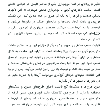
تاثیر نورپردازی بر فضا:
نورپردازی یکی از عناصر کلیدی در طراحی داخلی
است. ترکیب
دکورهای گچی
با
نورپردازی مخفی
می‌تواند به این دکورها
زندگی ببخشد و آن‌ها را به یک اثر هنری در خانه تبدیل کند. این
تکنیک
نورپردازی
باعث ایجاد
بافت‌ها و سایه‌های جذاب
در دکورها می‌شود و
توجه‌ها را به آن‌ها جلب می‌کند. همچنین می‌توان از
نورهای رنگی
یا
LED‌های کم‌مصرف
استفاده کرد که علاوه بر زیبایی،
مصرف انرژی
را نیز
کاهش می‌دهند.
قابلیت نصب صنعتی و سریع:
یکی دیگر از مزایای این ایده، امکان ساخت
دکورهای گچی به صورت پیش‌ساخته
است. با تولید این قطعات به شکل
صنعتی
، می‌توان آن‌ها را در کارخانه‌ها طراحی و تولید کرد و سپس در محل
نصب نمود. این امر نه تنها باعث
صرفه‌جویی در زمان
و
هزینه‌های ساخت و
ساز
می‌شود، بلکه دقت و کیفیت بالاتری را نیز فراهم می‌آورد. پس از تولید
این قطعات، تیم‌های
حرفه‌ای گچ‌کاری
می‌توانند آن‌ها را به صورت دقیق در
دل دیوارها یا ستون‌ها کار بگذارند.
تنوع طرح‌ها و سبک‌ها:
گچ قابلیت اجرای
طرح‌های متنوع
و
سبک‌های
مختلف
را دارد. از
طرح‌های کلاسیک
مانند
گچ‌بری‌های سنتی
گرفته تا
دکورهای مدرن
و
مینیمالیستی
، می‌توان طیف گسترده‌ای از فرم‌ها و
نقش‌ها را با استفاده از گچ ایجاد کرد. این طرح‌ها می‌توانند به صورت