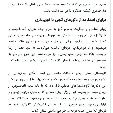
چنین
دیزاین‌هایی
می‌تواند یک بعد جدید به فضاهای داخلی اضافه کند و در
کنار ظاهری شیک،
عملکرد
بالایی نیز داشته باشد.
مزایای استفاده از دکورهای گچی با نورپردازی
زیبایی‌شناسی و جذابیت بصری:
گچ به عنوان یک متریال انعطاف‌پذیر و
قابل‌شکل‌دهی می‌تواند به سادگی به فرم‌های پیچیده و منحصر به فردی
تبدیل شود. این دکورها وقتی در دل دیوار یا ستون‌های خانه ساخته
می‌شوند و با نورپردازی حرفه‌ای ترکیب می‌گردند، نه تنها فضا را زیبا
می‌کنند، بلکه به نوعی
عمق بصری
نیز می‌بخشند. این نوع طراحی به
خصوص در خانه‌هایی با
سبک‌های کلاسیک
یا
مدرن لوکس
بسیار تاثیرگذار
است.
کاربردهای عملی:
یکی از نکات جالب این ایده، امکان بهره‌برداری از
دکورهای گچی به عنوان
محفظه‌های مخفی
است. برای مثال، می‌توان داخل
این دکورها
گاوصندوق‌های مخفی
قرار داد که با یک درب نامحسوس از
بیرون دیده نمی‌شوند. این ویژگی برای کسانی که به دنبال ترکیب
زیبایی
و
امنیت
هستند، بسیار جذاب است. به علاوه، این دکورها می‌توانند
محل
قرارگیری دوربین‌های امنیتی
یا دیگر
وسایل الکترونیکی نظارتی
باشند، به
گونه‌ای که بدون جلب توجه در طراحی داخلی پنهان شوند.