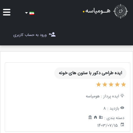
ایده ها
ورود به حساب کاربری
شغل یاب
مسابقات
ایده طراحی دکور با ستون های خونه
مجله هومیاسه
ثبت ایده
ایده پرداز :
هومیاسه
بازدید :
8
دسته بندی :
1403/07/15