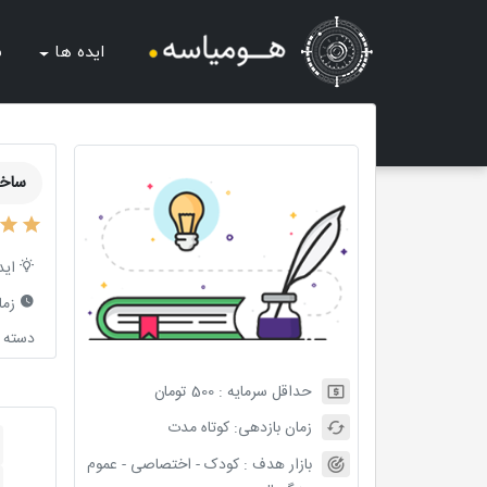
ایده ها
ش
ساخت
اید
زما
دسته ب
حداقل سرمایه :
500
تومان
زمان بازدهی:
کوتاه مدت
بازار هدف :
کودک - اختصاصی - عموم