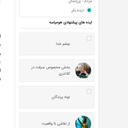
مردم - بزرگسال
ایده بکر
ایده های پیشنهادی هومیاسه
ا
چشم خدا
د
و
ع
بخش مخصوص سرقت در
ا
کلانتری
ن
لونه پرندگان
از نقاشی تا واقعیت