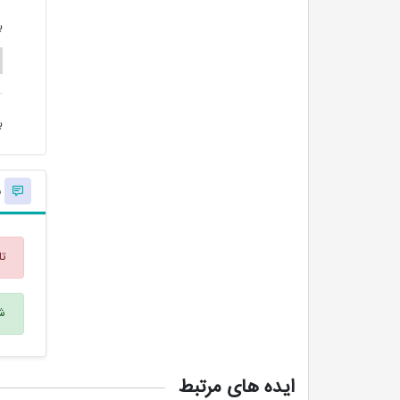
ب
ب
ن
تا
شم
ایده های مرتبط