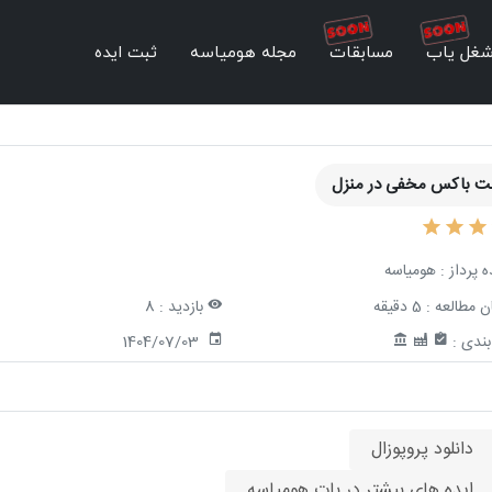
غل یاب
مسابقات
مجله هومیاسه
ثبت ایده
 باکس مخفی در منزل
ه پرداز :
هومیاسه
ن مطالعه :
5 دقیقه
بازدید :
8
ندی :
1404/07/03
دانلود پروپوزال
ایده های بیشتر در بات هومیاسه