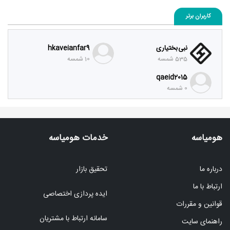
کاربران برتر
نبی بختیاری
hkaveianfar9
535 شمسه
10 شمسه
qaeid2015
0 شمسه
هومیاسه
خدمات هومیاسه
درباره ما
تحقیق بازار
ارتباط با ما
ایده پردازی اختصاصی
قوانین و مقررات
سامانه ارتباط با مشتریان
راهنمای سایت