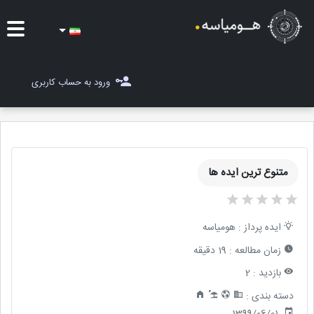
ایده ها
ورود به حساب کاربری
شغل یاب
مسابقات
متنوع ترین ایده ها
مجله هومیاسه
ثبت ایده
ایده پرداز :
هومیاسه
زمان مطالعه :
19 دقیقه
بازدید :
2
دسته بندی :
1399/06/01