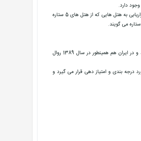
وجود دارد.
در دنیا هتل 7 ستاره به صورت استاندارد وجود خارجی ندارد فقط در بازاریابی به هتل هایی که از هتل های 5 ستاره
در هر کشوری هتل ها طبق استاندارد همان کشور درجه بندی می شوند و در ایران هم همینطور در سال 1389 روال
ر هتلی توسط یک تیم متخصص ارزیابی از 3 نظر مورد درجه بندی و امتیاز دهی قرار می گیرد و