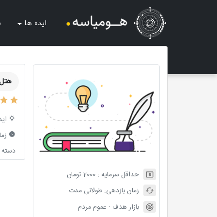
ایده ها
ش
هتل 
اید
زما
دسته ب
حداقل سرمایه :
2000
تومان
زمان بازدهی:
طولانی مدت
بازار هدف :
عموم مردم