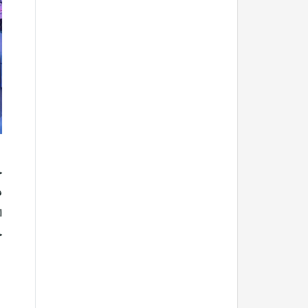
چ
ف
ا
ح