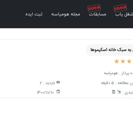
غل یاب
مسابقات
مجله هومیاسه
ثبت ایده
به سبک خانه اسکیموها
ه پرداز :
هومیاسه
ن مطالعه :
5 دقیقه
بازدید :
2
ندی :
1400/11/10