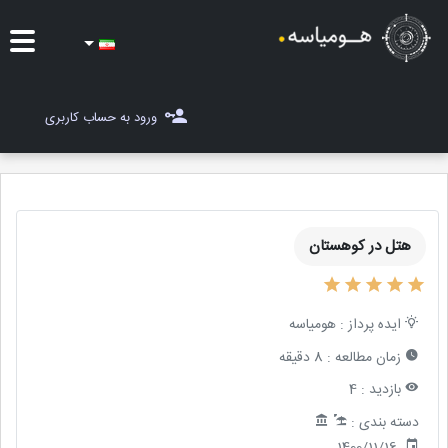
ایده ها
ورود به حساب کاربری
شغل یاب
مسابقات
هتل در کوهستان
مجله هومیاسه
ثبت ایده
ایده پرداز :
هومیاسه
زمان مطالعه :
8 دقیقه
بازدید :
4
دسته بندی :
1400/11/16