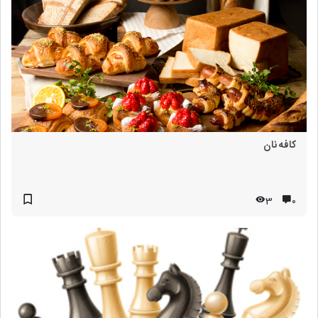
کافه نان
3
۰