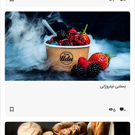
3
۰
بستنی نیتروژنی
5
۰