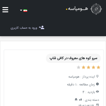
ایده ها
ورود به حساب کاربری
شغل یاب
مسابقات
سرو کوه های معروف در کافی شاپ
مجله هومیاسه
ثبت ایده
ایده پرداز :
هومیاسه
زمان مطالعه :
1 دقیقه
بازدید :
4
دسته بندی :
1402/03/19