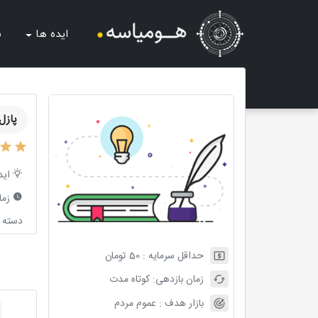
ایده ها
ش
پازل
اید
زما
دسته ب
حداقل سرمایه :
50
تومان
زمان بازدهی:
کوتاه مدت
بازار هدف :
عموم مردم