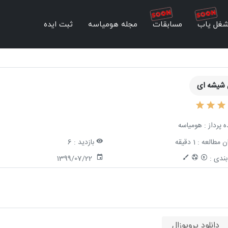
غل یاب
مسابقات
مجله هومیاسه
ثبت ایده
 شیشه ای
ه پرداز :
هومیاسه
ن مطالعه :
1 دقیقه
بازدید :
6
ندی :
1399/07/22
دانلود پروپوزال