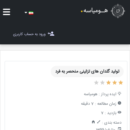
ایده ها
ورود به حساب کاربری
شغل یاب
مسابقات
تولید گلدان های تزئینی منحصر به فرد
مجله هومیاسه
ثبت ایده
ایده پرداز :
هومیاسه
زمان مطالعه :
7 دقیقه
بازدید :
7
دسته بندی :
1399/08/10