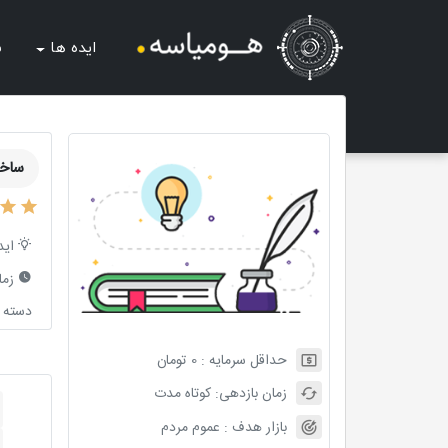
ایده ها
ش
ساخت
اید
زما
دسته ب
حداقل سرمایه :
0
تومان
زمان بازدهی:
کوتاه مدت
بازار هدف :
عموم مردم