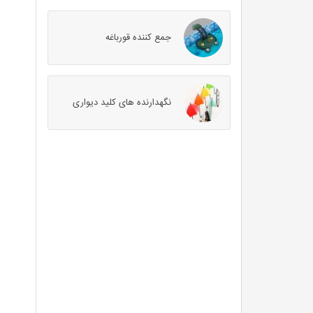
جمع کننده قورباغه
نگهدارنده های کلید دیواری