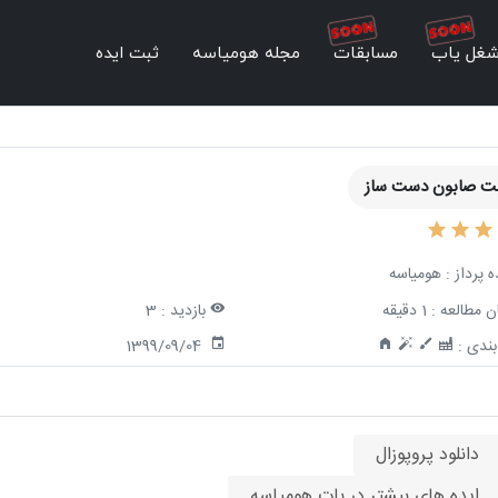
غل یاب
مسابقات
مجله هومیاسه
ثبت ایده
 صابون دست ساز
ه پرداز :
هومیاسه
ن مطالعه :
1 دقیقه
بازدید :
3
ندی :
1399/09/04
دانلود پروپوزال
ایده های بیشتر در بات هومیاسه