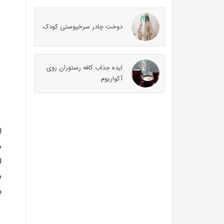
دوخت چادر سرخپوستی کودک
ایده جذاب کافه رستوران روی
آکواریوم
ا
ه
ا
ش
ب