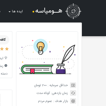
ایده ها
ش
کافه
اید
زما
دسته ب
حداقل سرمایه :
200
تومان
زمان بازدهی:
کوتاه مدت
بازار هدف :
عموم مردم