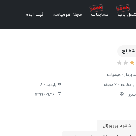
غل یاب
مسابقات
مجله هومیاسه
ثبت ایده
 شطرنج
ه پرداز :
هومیاسه
ن مطالعه :
2 دقیقه
بازدید :
8
ندی :
1399/09/16
دانلود پروپوزال