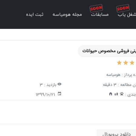
غل یاب
مسابقات
مجله هومیاسه
ثبت ایده
نی فروشی مخصوص حیوانات
ه پرداز :
هومیاسه
ن مطالعه :
3 دقیقه
بازدید :
3
ندی :
1399/10/21
دانلود پروپوزال