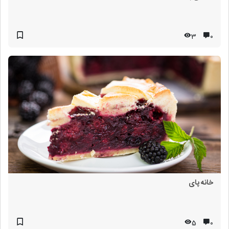
3
۰
خانه پای
5
۰