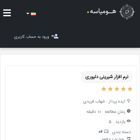
ایده ها
ورود به حساب کاربری
شغل یاب
مسابقات
نرم افزار شیرینی دلیوری
مجله هومیاسه
ثبت ایده
ایده پرداز :
شهاب فریدی
زمان مطالعه :
10 دقیقه
بازدید :
5
دسته بندی :
1398/07/22