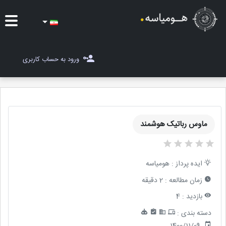
ایده ها
ورود به حساب کاربری
شغل یاب
مسابقات
ماوس رباتیک هوشمند
مجله هومیاسه
ثبت ایده
ایده پرداز :
هومیاسه
زمان مطالعه :
2 دقیقه
بازدید :
4
دسته بندی :
1400/11/09