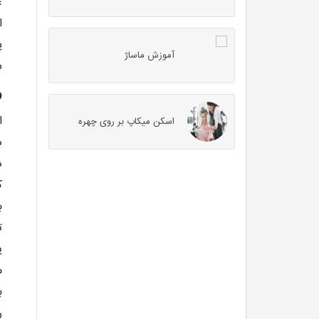
ع
ا
پ
آموزش ماساژ
س
و
ا
اسکن میکاپ بر روی چهره
د
د
ک
ب
ت
ی
م
ب
ر