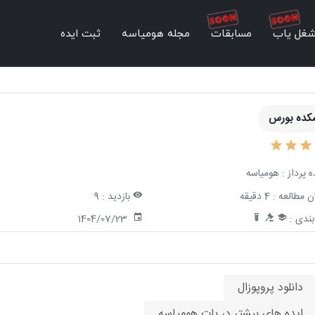
غل یاب
مسابقات
مجله هومیاسه
ثبت ایده
کده بورس
ه پرداز :
هومیاسه
ن مطالعه :
4 دقیقه
بازدید :
9
ندی :
1404/07/23
دانلود پروپوزال
ایده های بیشتر در بات هومیاسه