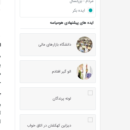
مردم - بزرگسال
ایده بکر
ایده های پیشنهادی هومیاسه
دانشگاه بازارهای مالی
ا
د
ی
الو گیر افتادم
م
خ
چ
لونه پرندگان
ب
آ
آ
دیزاین کهکشان در اتاق خواب