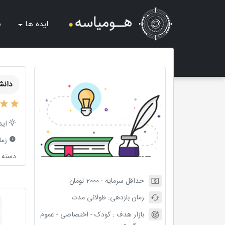
ایده ها
ش
دانش
اید
زما
دسته ب
حداقل سرمایه :
2000
تومان
زمان بازدهی:
طولانی مدت
بازار هدف :
کودک - اختصاصی - عموم