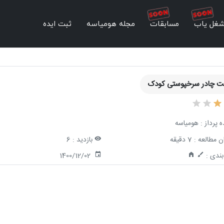
غل یاب
مسابقات
مجله هومیاسه
ثبت ایده
 چادر سرخپوستی کودک
ه پرداز :
هومیاسه
ن مطالعه :
7 دقیقه
بازدید :
6
ندی :
1400/12/02