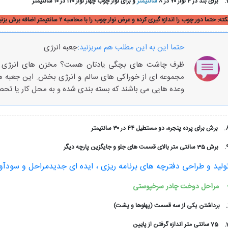
7
برای بند در ۴ نوار ۷۰ در ۸
سانتیمتر
و برای نوار چوب چهار نوار ۱۷۰ در ۱۰ سانتیمتر
کته: حتما دور چوب را اندازه گیری کرده و عرض نوار چوب را با محاسبه ۲ سانتیمتر اضافه برش بزنید.
حتما این به این مطلب هم سربزنید:
جعبه انرژی
ظرف چاشت های بچگی یادتان هست؟ مخزن های انرژی و ا
مجموعه ای از خوراکی های سالم و انرژی بخش. این جعبه ها
وعده هایی می باشند که بسته بندی شده و به محل کار یا تحص
8
برش برای پرده پنجره، دو مستطیل ۴۴ در ۳۰ سانتیمتر
9
برش 35 سانتی متر بالای قسمت های جلو و جایگزین پارچه دیگر
ولید و طراحی دفترچه های برنامه ریزی ، ایده ای جدیدمراحل و سودآور
مراحل دوخت چادر سرخپوستی
برداشتن یکی از سه قسمت (پهلوها و پشت)
2
75 سانتی متر اندازه گرفتن از پایین