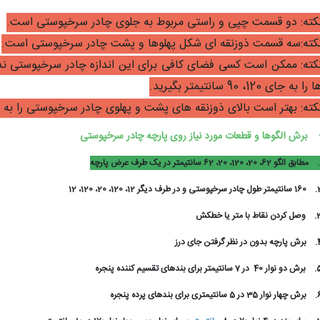
کته: دو قسمت چپی و راستی مربوط به جلوی چادر سرخپوستی است.
کته:سه قسمت ذوزنقه ای شکل پهلوها و پشت چادر سرخپوستی است.
کته: ممکن است کسی فضای کافی برای این اندازه چادر سرخپوستی نداش
 را به جای 120، 90 سانتیمتر بگیرید.
کته: بهتر است بالای ذوزنقه های پشت و پهلوی چادر سرخپوستی را به جای 20 سانتیمتر 10 سانتیمتر ب
برش الگوها و قطعات مورد نیاز روی پارچه چادر سرخپوستی
مطابق الگو 62، 20، 120، 20، 62 سانتیمتر در یک طرف عرض پارچه
2
160 سانتیمتر طول چادر سرخپوستی و در طرف دیگر 12، 120، 20، 120، 12
3
وصل کردن نقاط با متر یا خطکش
4
برش پارچه بدون در نظر گرفتن جای درز
5
برش دو نوار 40 در 7 سانتیمتر برای بندهای تقسیم کننده پنجره
6
برش چهار نوار 35 در 5 سانتیمتری برای بندهای پرده پنجره