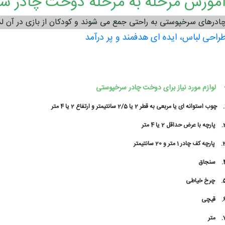
موزش مرحله به مرحله دوخت چادر س
ادرهای سرخپوستی به راحتی جمع می شوند و کودکان از بازی در آن لذ
راحی لباس، ایده ای هدفمند و پر درآمد
    لوازم مورد نیاز برای دوخت چادر سرخپوستی
چوب استوانه ای یا مربعی به قطر 2 یا 2/5 سانتیمتر و ارتفاع 2 یا 4 متر
2
پارچه با عرض حداقل 2 یا 4 متر
3
پارچه کف چادر 1 متر و 20 سانتیمتر
4
سنجاق
5
چرخ خیاطی
6
قیچی
7
متر