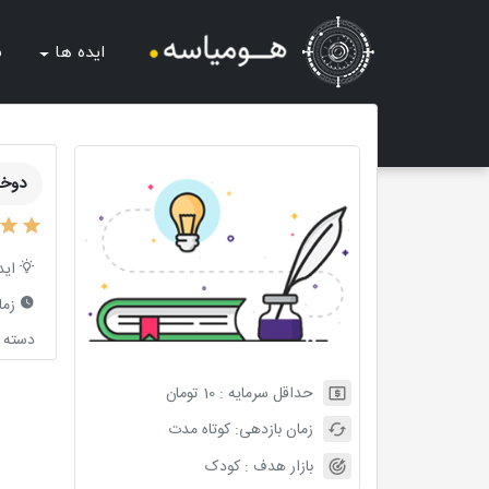
ایده ها
ش
دوخت
اید
زما
دسته ب
حداقل سرمایه :
10
تومان
زمان بازدهی:
کوتاه مدت
بازار هدف :
کودک