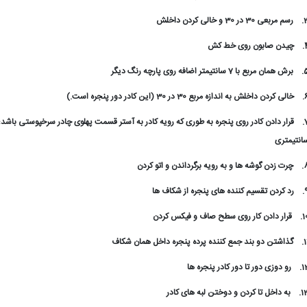
3
رسم مربعی 30 در 30 و خالی کردن داخلش
4
چیدن صابون روی خط کش
5
برش همان مربع با 7 سانتیمتر اضافه روی پارچه رنگ دیگر
6
خالی کردن داخلش به اندازه مربع 30 در 30 (این کادر دور پنجره است.)
7
قرار دادن کادر روی پنجره به طوری که رویه کادر به آستر قسمت پهلوی چادر سرخپوستی باشد؛ 
انتیمتری
8
چرت زدن گوشه ها و به رویه برگرداندن و اتو کردن
9
رد کردن تقسیم کننده های پنجره از شکاف ها
1
قرار دادن کار روی سطح صاف و فیکس کردن
1
گذاشتن دو بند جمع کننده پرده پنجره داخل همان شکاف
12
رو دوزی دور تا دور کادر پنجره ها
13
به داخل تا کردن و دوختن لبه های کادر