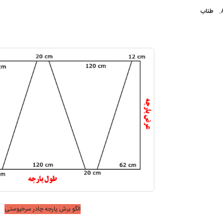
8
طناب
الگو برش پارجه چادر سرخپوستی