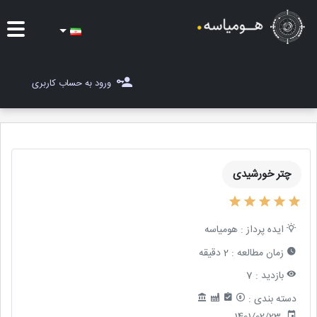
ایده ها
ورود به حساب کاربری
شغل یاب
مسابقات
چتر خورشیدی
مجله هومیاسه
ثبت ایده
ایده پرداز :
هومیاسه
زمان مطالعه :
2 دقیقه
بازدید :
7
دسته بندی :
1401/02/23