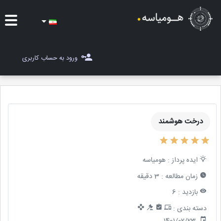
ایده ها
ورود به حساب کاربری
شغل یاب
مسابقات
درخت هوشمند
مجله هومیاسه
ثبت ایده
ایده پرداز :
هومیاسه
زمان مطالعه :
3 دقیقه
بازدید :
6
دسته بندی :
1401/02/23