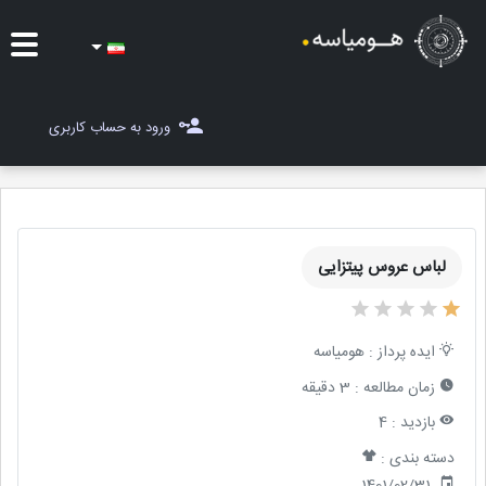
ایده ها
ورود به حساب کاربری
شغل یاب
مسابقات
لباس عروس پیتزایی
مجله هومیاسه
ثبت ایده
ایده پرداز :
هومیاسه
زمان مطالعه :
3 دقیقه
بازدید :
4
دسته بندی :
1401/02/31