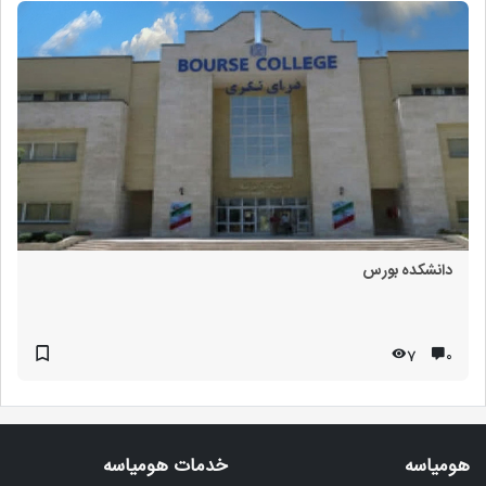
دانشکده بورس
7
۰
هومیاسه
خدمات هومیاسه