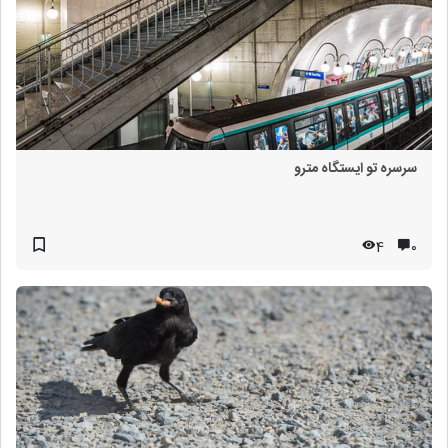
سرسره تو ایستگاه مترو
4
۰