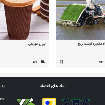
ه مکانیزه کاشت برنج
لیوان خوردنی
6
۰
4
نماد های اعتماد
به 
2648 نفر عضو خبرنامه م