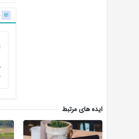
ن
ب
د
ایده های مرتبط