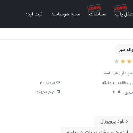
غل یاب
مسابقات
مجله هومیاسه
ثبت ایده
انه سبز
ه پرداز :
هومیاسه
ن مطالعه :
1 دقیقه
بازدید :
2
ندی :
1401/06/02
دانلود پروپوزال
ایده های بیشتر در بات هومیاسه