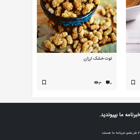
توت خشک ارزان
3
۰
خبرنامه ما بپیوندید.
ا هستند