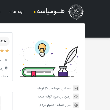
ایده ها
ش
هندو
اید
زما
دسته ب
حداقل سرمایه :
20
تومان
زمان بازدهی:
کوتاه مدت
بازار هدف :
عموم مردم