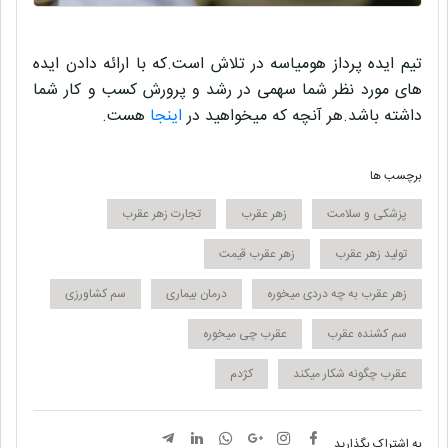
تیم ایده پرداز
هومیاسه
در تلاش است.که با ارائه دادن ایده
های مورد نظر شما سهمی در
رشد و پرورش کسب و کار
شما
داشته باشد.هر آنچه که میخواهید در
اینجا
هست.
برچسب ها
پزشکی و سلامت
زهر عقرب
تجارت زهر عقرب
تولید زهر عقرب
زهر عقرب قیمت
زهر عقرب به چه دردی میخوره
درمان بیماری
سم کشاورزی
سم کشنده عقرب
عقرب چی میخوره
عقرب چگونه شکار میکند
کژدم
به اشتراک بگذارید