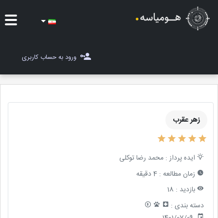
ایده ها
ورود به حساب کاربری
شغل یاب
مسابقات
زهر عقرب
مجله هومیاسه
ثبت ایده
ایده پرداز :
محمد رضا توکلی
زمان مطالعه :
4 دقیقه
بازدید :
18
دسته بندی :
1401/07/09