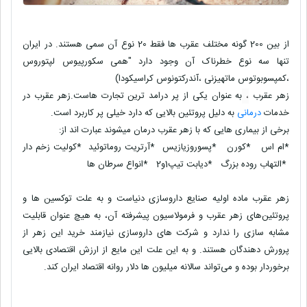
از بین 200 گونه مختلف عقرب ها فقط 20 نوع آن سمی هستند. در ایران
تنها سه نوع خطرناک آن وجود دارد "همی سکورپیوس لپتوروس
،کمپسوبوتوس ماتهیزنی ،آندرکتونوس کراسیکودا)
زهر عقرب
،
به عنوان یکی از پر درامد ترین تجارت هاست.زهر عقرب در
خدمات
درمانی
به دلیل پروتئین بالایی که دارد خیلی پر کاربرد است.
برخی از بیماری هایی که با زهر عقرب درمان میشوند عبارت اند از:
*ام اس *کورن *پسوروزیازیس *آرتریت روماتوئید *کولیت زخم دار
*التهاب روده بزرگ *دیابت تیپ1و2 *انواع سرطان ها
زهر عقرب ماده اولیه صنایع داروسازی دنیاست و به علت توکسین ها و
پروتئین‌های زهر عقرب و فرمولاسیون پیشرفته آن، به هیچ عنوان قابلیت
مشابه سازی را ندارد و شرکت های داروسازی نیازمند خرید این زهر از
پرورش دهندگان هستند. و به این علت این مایع از ارزش اقتصادی بالایی
برخوردار بوده و می‌تواند سالانه میلیون ها دلار روانه اقتصاد ایران کند.