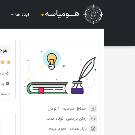
ایده ها
ش
طرح 
اید
زما
دسته ب
حداقل سرمایه :
1
تومان
زمان بازدهی:
کوتاه مدت
بازار هدف :
عموم مردم