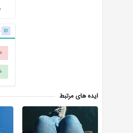
ب
ن
تا
شم
ایده های مرتبط