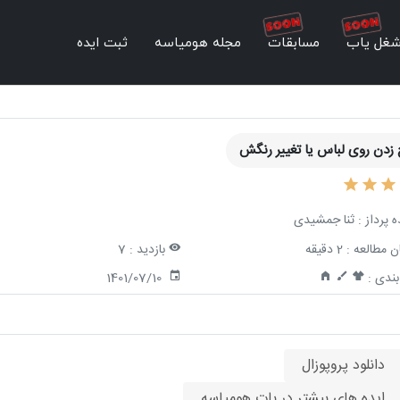
غل یاب
مسابقات
مجله هومیاسه
ثبت ایده
زدن روی لباس یا تغییر رنگش
ه پرداز :
ثنا جمشیدی
ن مطالعه :
2 دقیقه
بازدید :
7
ندی :
1401/07/10
دانلود پروپوزال
ایده های بیشتر در بات هومیاسه