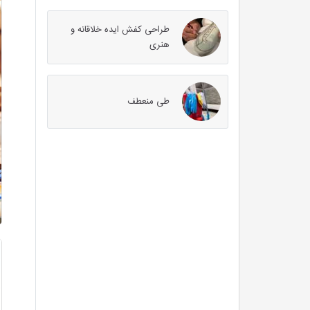
طراحی کفش ایده خلاقانه و
هنری
طی منعطف