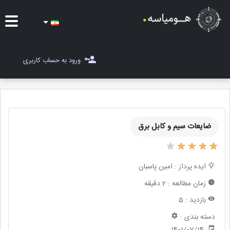
ایده ها
ورود به حساب کاربری
شغل یاب
مسابقات
ضایعات سیم و کابل برق
مجله هومیاسه
ثبت ایده
ایده پرداز :
امین پاسبان
زمان مطالعه :
2 دقیقه
بازدید :
5
دسته بندی :
1401/07/14