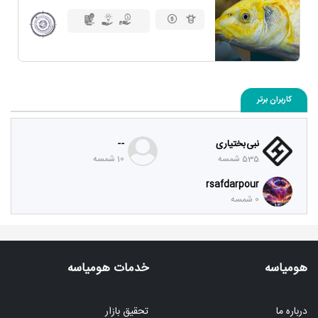
کاربران برتر
نبی بختیاری
- -
535 شمسه
10 شمسه
rsafdarpour
0 شمسه
هومیاسه
خدمات هومیاسه
درباره ما
تحقیق بازار