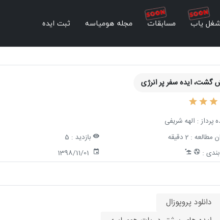
غل یاب
مسابقات
مجله هومیاسه
ثبت ایده
 گشت، ایده سفر پر انرژی
ه پرداز :
الهه شریفی
ن مطالعه :
2 دقیقه
بازدید :
5
ندی :
1398/11/01
دانلود پروپوزال