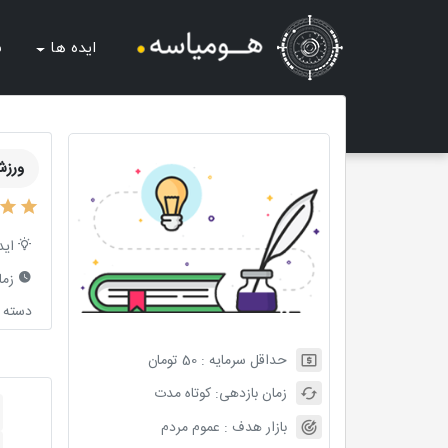
ایده ها
ش
ورزش
اید
زما
دسته ب
حداقل سرمایه :
50
تومان
زمان بازدهی:
کوتاه مدت
بازار هدف :
عموم مردم