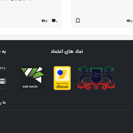
6
۰
2
نماد های اعتماد
به 
2648 نفر عضو خبرنامه م
ما ر