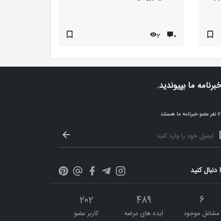
2
۰
خبرنامه ما بپیوندید.
ا هستند
ا دنبال کنید
202
489
6
مشاغل موجود
ایده های عرضه
کاربر عضو