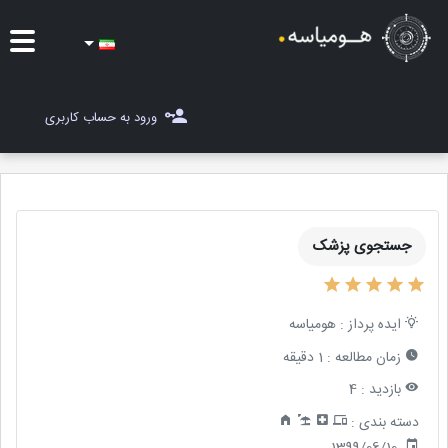
ایده ها
ورود به حساب کاربری
شغل یاب
مسابقات
جستجوی پزشک
مجله هومیاسه
ثبت ایده
ایده پرداز :
هومیاسه
زمان مطالعه :
1 دقیقه
بازدید :
4
دسته بندی :
1399/06/10