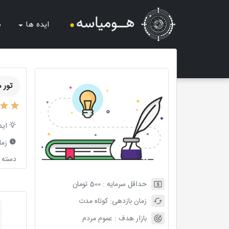
ایده ها
ش
تور مجازی 
اید
زما
دسته ب
حداقل سرمایه :
500
تومان
زمان بازدهی:
کوتاه مدت
بازار هدف :
عموم مردم