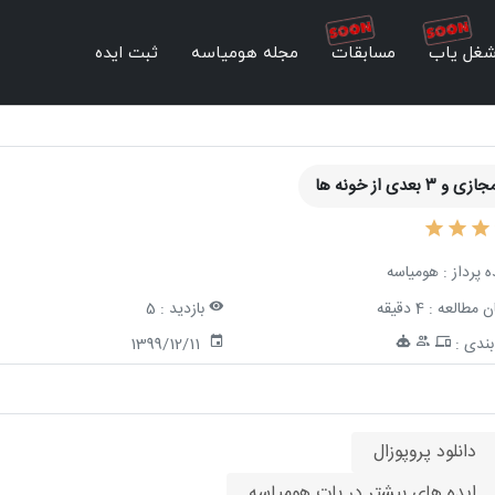
غل یاب
مسابقات
مجله هومیاسه
ثبت ایده
و ۳ بعدی از خونه ها
ه پرداز :
هومیاسه
ن مطالعه :
4 دقیقه
بازدید :
5
ندی :
1399/12/11
دانلود پروپوزال
ایده های بیشتر در بات هومیاسه